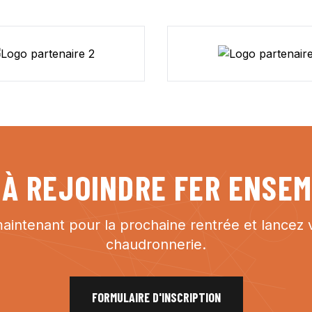
 À REJOINDRE FER ENSEM
aintenant pour la prochaine rentrée et lancez v
chaudronnerie.
FORMULAIRE D'INSCRIPTION