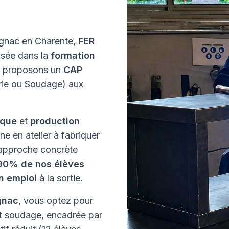
ognac en Charente,
FER
isée dans la
formation
s proposons un
CAP
erie ou Soudage) aux
ique
et
production
e en atelier à fabriquer
e approche concrète
90% de nos élèves
n emploi
à la sortie.
gnac
, vous optez pour
et soudage, encadrée par