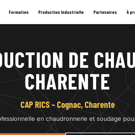
Formation
Production Industrielle
Partenaires
À p
DUCTION DE CHA
CHARENTE
CAP RICS – Cognac, Charente
fessionnelle en chaudronnerie et soudage pour